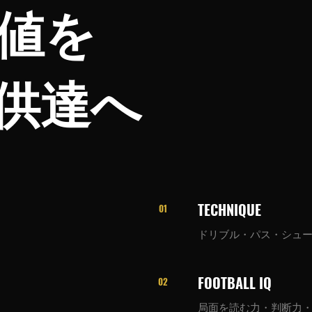
値を
供達へ
TECHNIQUE
01
ドリブル・パス・シュ
FOOTBALL IQ
02
局面を読む力・判断力