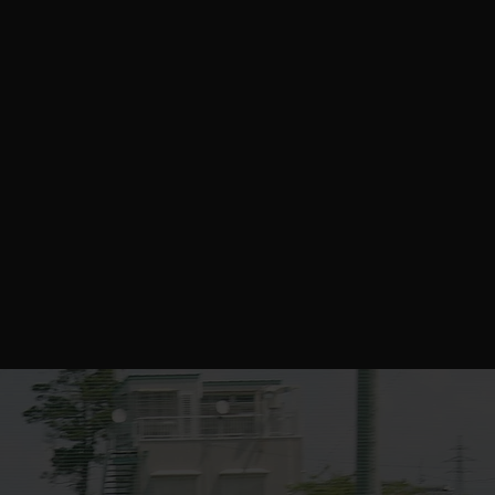
LUE
挑戦・尊重・創造——3つの価値を体現する。
失敗を恐れず挑み、仲間を尊び、新しいプレーを生
み出す選手へ。