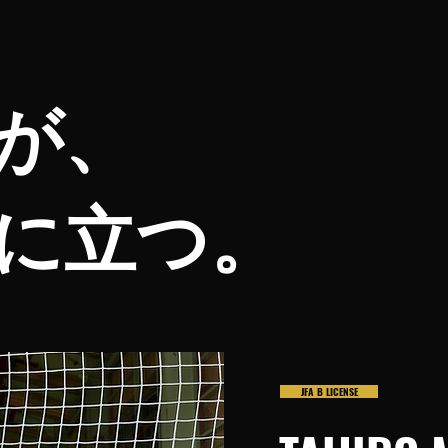
が、
に立つ。
JFA B LICENSE