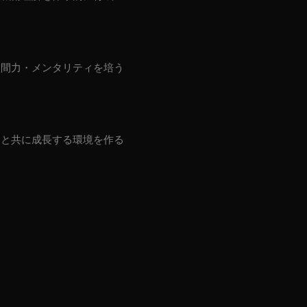
人間力・メンタリティを培う
間と共に成長する環境を作る
V