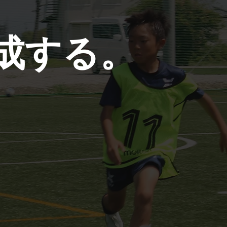
成する。
AXIS THREE
GAME
試合で表現する